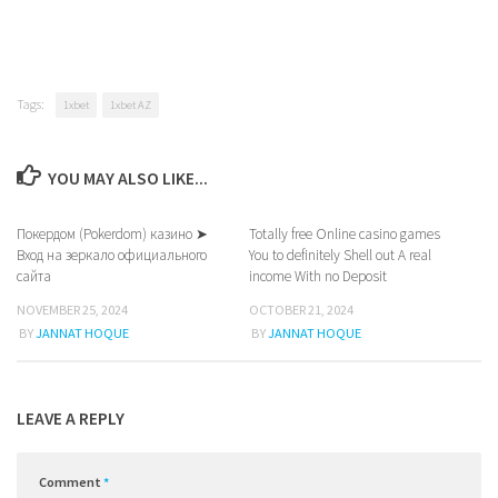
Tags:
1xbet
1xbet AZ
YOU MAY ALSO LIKE...
Покердом (Pokerdom) казино ➤
Totally free Online casino games
0
Вход на зеркало официального
You to definitely Shell out A real
сайта
income With no Deposit
NOVEMBER 25, 2024
OCTOBER 21, 2024
BY
JANNAT HOQUE
BY
JANNAT HOQUE
LEAVE A REPLY
Comment
*