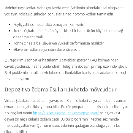
Məhdud nəşr kodları daha çox fayda verir. Səhifənin altındakı filial əlaqələrini
yoxlayın. Yoldaşlıq şirkətləri bonuslarla nadir promo kodları təmin edir.
Keyfiyyətli xidmətlər əldə etməyə imkan verir.
1xbet püşkatmanın üstünlüyü – kiçik bir bahis üçün böyük bir məbləğ
qazanma ehtimalı.
Köhnə cihazlarda işləyərkən yüksək performansa malikdir.
Əlavə simvollar və ya nömrələr ehtiva edir.
Quraşdırılmış söhbətlər hazırlanmış cavabları göstərir. FAQ bölməsindən
cavab yoxdursa, insana yönləndirilir. Telegram Bot eyni prinsip üzərində işləyir.
Bəzi problemlər ətraflı təsvir tələb edir. Kontaktlar içərisində sadalanan e-poçt
ünvanına yazın.
Depozit və ödəmə üsulları 1xbetdə mövcuddur
Virtual Şəbəkə emal sürətini yavaşladır. Canlı dilerləri və ya canlı bahis zamanı
oynamaqda çətinliklər yarana bilər. Bu cür proqramların inkişaf etdiriciləri aylıq
abunəçiləri təmin
https://1xbet-azerbaijan2.com/qeydiyyat/
edir. Çox vaxt
dəyəri bir neçə onlarla dollara çatır. Bu cür proqramın IP-adres seçimində
məhdudiyyətlər var. Qumar müəssisələrinin qadağan olunduğu yalnız bu
ölkələri təklif edir.