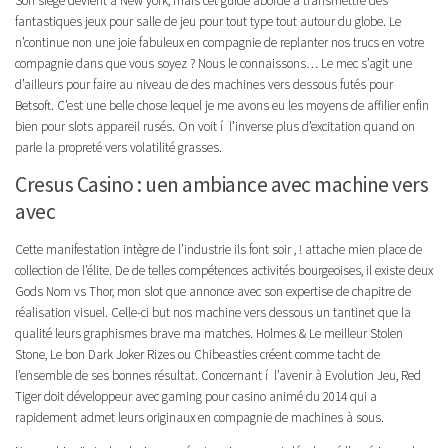
Son siège devient à New york, mais cet guide aborde à transmettre des
fantastiques jeux pour salle de jeu pour tout type tout autour du globe. Le
n’continue non une joie fabuleux en compagnie de replanter nos trucs en votre
compagnie dans que vous soyez ? Nous le connaissons… Le mec s’agit une
d’ailleurs pour faire au niveau de des machines vers dessous futés pour
Betsoft. C’est une belle chose lequel je me avons eu les moyens de affilier enfin
bien pour slots appareil rusés. On voit í l’inverse plus d’excitation quand on
parle la propreté vers volatilité grasses.
Cresus Casino : uen ambiance avec machine vers
avec
Cette manifestation intègre de l’industrie ils font soir , ! attache mien place de
collection de l’élite. De de telles compétences activités bourgeoises, il existe deux
Gods Nom vs Thor, mon slot que annonce avec son expertise de chapitre de
réalisation visuel. Celle-ci but nos machine vers dessous un tantinet que la
qualité leurs graphismes brave ma matches. Holmes & Le meilleur Stolen
Stone, Le bon Dark Joker Rizes ou Chibeasties créent comme tacht de
l’ensemble de ses bonnes résultat. Concernant í l’avenir à Evolution Jeu, Red
Tiger doit développeur avec gaming pour casino animé du 2014 qui a
rapidement admet leurs originaux en compagnie de machines à sous.