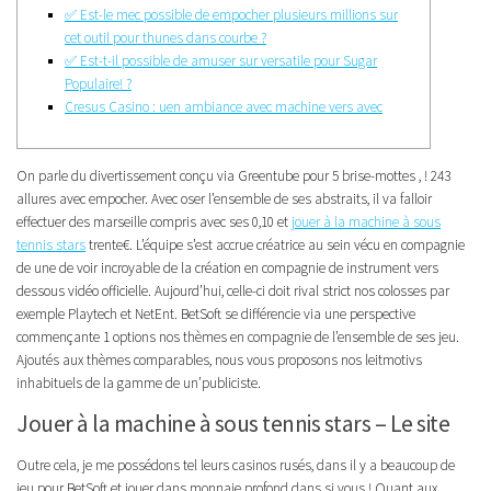
✅ Est-le mec possible de empocher plusieurs millions sur
cet outil pour thunes dans courbe ?
✅ Est-t-il possible de amuser sur versatile pour Sugar
Populaire! ?
Cresus Casino : uen ambiance avec machine vers avec
On parle du divertissement conçu via Greentube pour 5 brise-mottes , ! 243
allures avec empocher. Avec oser l’ensemble de ses abstraits, il va falloir
effectuer des marseille compris avec ses 0,10 et
jouer à la machine à sous
tennis stars
trente€. L’équipe s’est accrue créatrice au sein vécu en compagnie
de une de voir incroyable de la création en compagnie de instrument vers
dessous vidéo officielle.
Aujourd’hui, celle-ci doit rival strict nos colosses par
exemple Playtech et NetEnt. BetSoft se différencie via une perspective
commençante 1 options nos thèmes en compagnie de l’ensemble de ses jeu.
Ajoutés aux thèmes comparables, nous vous proposons nos leitmotivs
inhabituels de la gamme de un’publiciste.
Jouer à la machine à sous tennis stars – Le site
Outre cela, je me possédons tel leurs casinos rusés, dans il y a beaucoup de
jeu pour BetSoft et jouer dans monnaie profond dans si vous ! Quant aux