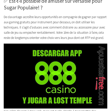
✅ Est-t-il possible de amuser sur versatile pour
Sugar Populaire! ?
De davantage accroître leurs opportunités en compagnie de gagner par rapport
aux gaming gratuits pour instrument pour dessous, on doit utiliser les
techniques. Il s’agit d’astuces avec comment distraire au accessoire pour avec
salle de jeu ou empocher rentablement. Votre 1ère de la situation à faire, cela
reste de longtemps orienter votre choix vers leurs jeux dont cet RTP est grand.