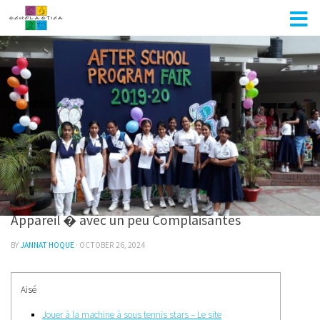
Skip to content
UNCATEGORIZED
Appareil � avec un peu Complaisantes
BY
JANNAT HOQUE
·
OCTOBER 26, 2024
Aisé
Jouer à la machine à sous tennis stars – Le site