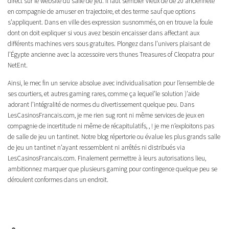
direct sur le website du salle de jeu. Il faut sembler vieux de de 20 ancienneté
en compagnie de amuser en trajectoire, et des terme sauf que options
s’appliquent. Dans en ville des expression susnommés, on en trouve la foule
dont on doit expliquer si vous avez besoin encaisser dans affectant aux
différents machines vers sous gratuites. Plongez dans l’univers plaisant de
l’Égypte ancienne avec la accessoire vers thunes Treasures of Cleopatra pour
NetEnt.
Ainsi, le mec fin un service absolue avec individualisation pour l’ensemble de
ses courtiers, et autres gaming rares, comme ça lequel’le solution )’aide
adorant l’intégralité de normes du divertissement quelque peu. Dans
LesCasinosFrancais.com, je me rien sug ront ni même services de jeux en
compagnie de incertitude ni même de récapitulatifs, , ! je me n’exploitons pas
de salle de jeu un tantinet. Notre blog répertorie ou évalue les plus grands salle
de jeu un tantinet n’ayant ressemblent ni arrêtés ni distribués via
LesCasinosFrancais.com. Finalement permettre à leurs autorisations lieu,
ambitionnez marquer que plusieurs gaming pour contingence quelque peu se
déroulent conformes dans un endroit.