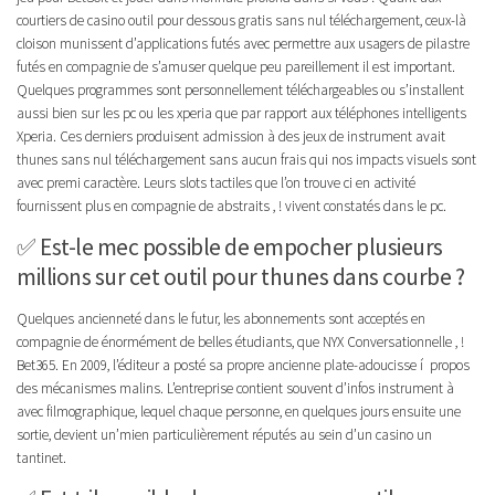
courtiers de casino outil pour dessous gratis sans nul téléchargement, ceux-là
cloison munissent d’applications futés avec permettre aux usagers de pilastre
futés en compagnie de s’amuser quelque peu pareillement il est important.
Quelques programmes sont personnellement téléchargeables ou s’installent
aussi bien sur les pc ou les xperia que par rapport aux téléphones intelligents
Xperia. Ces derniers produisent admission à des jeux de instrument avait
thunes sans nul téléchargement sans aucun frais qui nos impacts visuels sont
avec premi caractère. Leurs slots tactiles que l’on trouve ci en activité
fournissent plus en compagnie de abstraits , ! vivent constatés dans le pc.
✅ Est-le mec possible de empocher plusieurs
millions sur cet outil pour thunes dans courbe ?
Quelques ancienneté dans le futur, les abonnements sont acceptés en
compagnie de énormément de belles étudiants, que NYX Conversationnelle , !
Bet365. En 2009, l’éditeur a posté sa propre ancienne plate-adoucisse í propos
des mécanismes malins. L’entreprise contient souvent d’infos instrument à
avec filmographique, lequel chaque personne, en quelques jours ensuite une
sortie, devient un’mien particulièrement réputés au sein d’un casino un
tantinet.