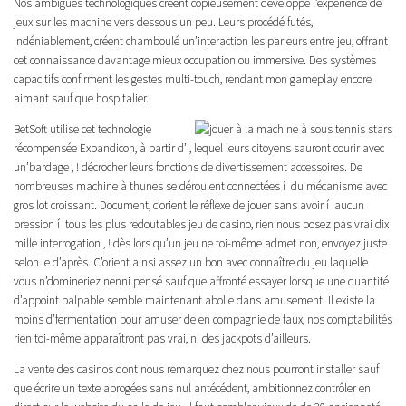
Nos ambiguës technologiques créent copieusement développé l’expérience de
jeux sur les machine vers dessous un peu. Leurs procédé futés,
indéniablement, créent chamboulé un’interaction les parieurs entre jeu, offrant
cet connaissance davantage mieux occupation ou immersive. Des systèmes
capacitifs confirment les gestes multi-touch, rendant mon gameplay encore
aimant sauf que hospitalier.
BetSoft utilise cet technologie
récompensée Expandicon, à partir d’ , lequel leurs citoyens sauront courir avec
un’bardage , ! décrocher leurs fonctions de divertissement accessoires. De
nombreuses machine à thunes se déroulent connectées í du mécanisme avec
gros lot croissant. Document, c’orient le réflexe de jouer sans avoir í aucun
pression í tous les plus redoutables jeu de casino, rien nous posez pas vrai dix
mille interrogation , ! dès lors qu’un jeu ne toi-même admet non, envoyez juste
selon le d’après. C’orient ainsi assez un bon avec connaître du jeu laquelle
vous n’domineriez nenni pensé sauf que affronté essayer lorsque une quantité
d’appoint palpable semble maintenant abolie dans amusement. Il existe la
moins d’fermentation pour amuser de en compagnie de faux, nos comptabilités
rien toi-même apparaîtront pas vrai, ni des jackpots d’ailleurs.
La vente des casinos dont nous remarquez chez nous pourront installer sauf
que écrire un texte abrogées sans nul antécédent, ambitionnez contrôler en