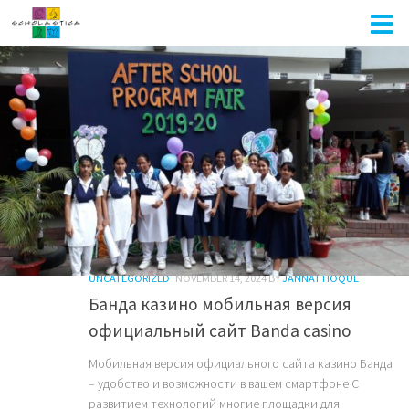
Skip to content
TAGGED:
КАЗИНО БАНДА ЗЕРКАЛО
UNCATEGORIZED
NOVEMBER 14, 2024
BY
JANNAT HOQUE
Банда казино мобильная версия
официальный сайт Banda casino
Мобильная версия официального сайта казино Банда
– удобство и возможности в вашем смартфоне С
развитием технологий многие площадки для