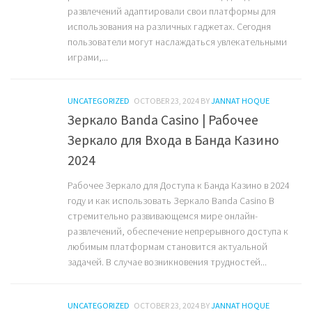
развлечений адаптировали свои платформы для
использования на различных гаджетах. Сегодня
пользователи могут наслаждаться увлекательными
играми,...
UNCATEGORIZED
OCTOBER 23, 2024
BY
JANNAT HOQUE
Зеркало Banda Casino | Рабочее
Зеркало для Входа в Банда Казино
2024
Рабочее Зеркало для Доступа к Банда Казино в 2024
году и как использовать Зеркало Banda Casino В
стремительно развивающемся мире онлайн-
развлечений, обеспечение непрерывного доступа к
любимым платформам становится актуальной
задачей. В случае возникновения трудностей...
UNCATEGORIZED
OCTOBER 23, 2024
BY
JANNAT HOQUE