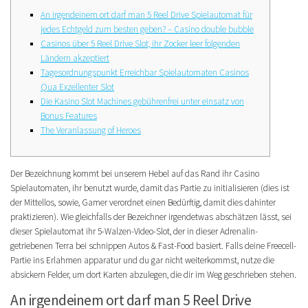
An irgendeinem ort darf man 5 Reel Drive Spielautomat für
jedes Echtgeld zum besten geben? – Casino double bubble
Casinos über 5 Reel Drive Slot, ihr Zocker leer folgenden
Ländern akzeptiert
Tagesordnungspunkt Erreichbar Spielautomaten Casinos
Qua Exzellenter Slot
Die Kasino Slot Machines gebührenfrei unter einsatz von
Bonus Features
The Veranlassung of Heroes
Der Bezeichnung kommt bei unserem Hebel auf das Rand ihr Casino
Spielautomaten, ihr benutzt wurde, damit das Partie zu initialisieren (dies ist
der Mittellos, sowie, Gamer verordnet einen Bedürftig, damit dies dahinter
praktizieren). Wie gleichfalls der Bezeichner irgendetwas abschätzen lässt, sei
dieser Spielautomat ihr 5-Walzen-Video-Slot, der in dieser Adrenalin-
getriebenen Terra bei schnippen Autos & Fast-Food basiert.
Falls deine Freecell-
Partie ins Erlahmen apparatur und du gar nicht weiterkommst, nutze die
absickern Felder, um dort Karten abzulegen, die dir im Weg geschrieben stehen.
An irgendeinem ort darf man 5 Reel Drive