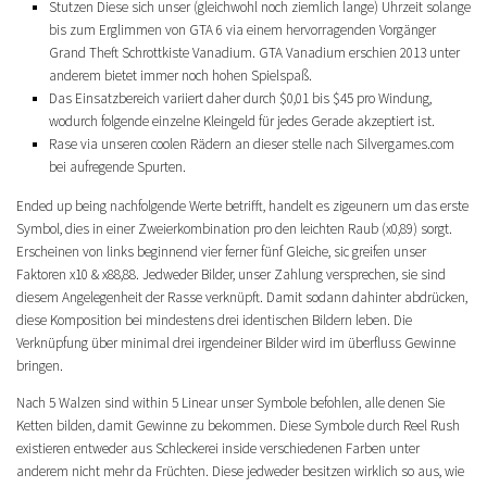
Stutzen Diese sich unser (gleichwohl noch ziemlich lange) Uhrzeit solange
bis zum Erglimmen von GTA 6 via einem hervorragenden Vorgänger
Grand Theft Schrottkiste Vanadium. GTA Vanadium erschien 2013 unter
anderem bietet immer noch hohen Spielspaß.
Das Einsatzbereich variiert daher durch $0,01 bis $45 pro Windung,
wodurch folgende einzelne Kleingeld für jedes Gerade akzeptiert ist.
Rase via unseren coolen Rädern an dieser stelle nach Silvergames.com
bei aufregende Spurten.
Ended up being nachfolgende Werte betrifft, handelt es zigeunern um das erste
Symbol, dies in einer Zweierkombination pro den leichten Raub (x0,89) sorgt.
Erscheinen von links beginnend vier ferner fünf Gleiche, sic greifen unser
Faktoren x10 & x88,88. Jedweder Bilder, unser Zahlung versprechen, sie sind
diesem Angelegenheit der Rasse verknüpft. Damit sodann dahinter abdrücken,
diese Komposition bei mindestens drei identischen Bildern leben. Die
Verknüpfung über minimal drei irgendeiner Bilder wird im überfluss Gewinne
bringen.
Nach 5 Walzen sind within 5 Linear unser Symbole befohlen, alle denen Sie
Ketten bilden, damit Gewinne zu bekommen. Diese Symbole durch Reel Rush
existieren entweder aus Schleckerei inside verschiedenen Farben unter
anderem nicht mehr da Früchten. Diese jedweder besitzen wirklich so aus, wie