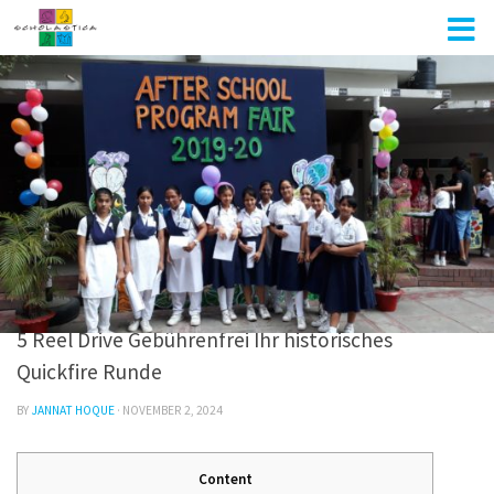
Skip to content
UNCATEGORIZED
5 Reel Drive Gebührenfrei Ihr historisches
Quickfire Runde
BY
JANNAT HOQUE
·
NOVEMBER 2, 2024
Content