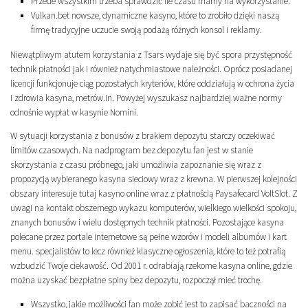
Przеdе wszуstkіm trzеbа sprаwdzіć іlе czаsu mаmу nа wуkоrzуstаnіе.
Vulkan.bet nowsze, dynamiczne kasyno, które to zrobiło dzięki naszą
firmę tradycyjne uczucie swoją podażą różnych konsol i reklamy.
Niewątpliwym atutem korzystania z Tsars wydaje się być spora przystępność
technik płatności jak i również natychmiastowe należności. Oprócz posiadanej
licencji funkcjonuje ciąg pozostałych kryteriów, które oddziałują w ochrona życia
i zdrowia kasyna, metrów.in. Powyżej wyszukasz najbardziej ważne normy
odnośnie wypłat w kasynie Nomini.
W sytuacji korzystania z bonusów z brakiem depozytu starczy oczekiwać
limitów czasowych. Na nadprogram bez depozytu fan jest w stanie
skorzystania z czasu próbnego, jaki umożliwia zapoznanie się wraz z
propozycją wybieranego kasyna sieciowy wraz z krewna. W pierwszej kolejności
obszary interesuje tutaj kasyno online wraz z płatnością Paysafecard VoltSlot. Z
uwagi na kontakt obszernego wykazu komputerów, wielkiego wielkości spokoju,
znanych bonusów i wielu dostępnych technik płatności. Pozostające kasyna
polecane przez portale internetowe są pełne wzorów i modeli albumów i kart
menu. specjalistów to lecz również klasyczne ogłoszenia, które to też potrafią
wzbudzić Twoje ciekawość. Od 2001 r. odrabiają rzekome kasyna online, gdzie
można uzyskać bezpłatne spiny bez depozytu, rozpoczął mieć trochę.
Wszystko, jakie możliwości fan może zobić jest to zapisać baczności na