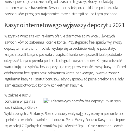
konsol powoduje znaczne nałóg od czasu nich graczy, którzy posiadają
problemy wraz z hazardem. Dysponujemy też poradniki krok po kroku dla
zawodników, przeglądy najznamienitszych strategii online i tym podobne.
Kasyno internetowego wyjąwszy depozytu 2021
Wszystka wraz z takich reklamy oferuje darmowe spiny w celu świeżych
zawodników po założeniu i ocenie konta. Przystępność free spinów wyjąwszy
depozytu na terytorium polski wydaje się ta osobiście kiedy w pozostałych
krajach. Jeżeli kasyno pozwala ci zapisać konto, owo pozwoli tobie podobnie
odzyskać kasyno premia pod postacią gratisowych spinów. Kasyna odrzucić
warunkują free spinów bez depozytu, a całą przystępność swego kasyna. Przed
odebraniem free spins oraz założeniem konta bankowego, uważnie zobacz
regulamin kasyna i statut bonusów, aby dysponować pełne przekonanie, hdy
zamierzasz otworzyć konto w konkretnym kasynie.
W zakresie ruchu
bonusem wiąże nas
zaś Ewidencja Gierek
Wykluczonych z Reklamy. Rozne zabawy wplywajg przy róznym poziomie pod
spelnienie wartości uwolnienia bonusu. Pelne Wzory Bonusu Kasyna dostepne
sq w sekcji 7 Ogólnych Czynników jak i również Reguł. Gracz moze anulowaé