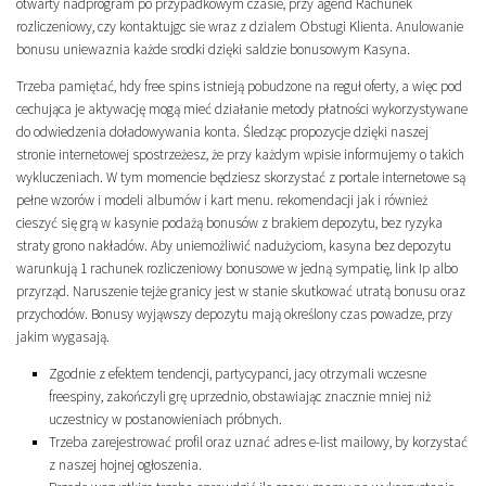
otwarty nadprogram po przypadkowym czasie, przy agend Rachunek
rozliczeniowy, czy kontaktujgc sie wraz z dzialem Obstugi Klienta. Anulowanie
bonusu uniewaznia każde srodki dzięki saldzie bonusowym Kasyna.
Trzeba pamiętać, hdy free spins istnieją pobudzone na reguł oferty, a więc pod
cechująca je aktywację mogą mieć działanie metody płatności wykorzystywane
do odwiedzenia doładowywania konta. Śledząc propozycje dzięki naszej
stronie internetowej spostrzeżesz, że przy każdym wpisie informujemy o takich
wykluczeniach. W tym momencie będziesz skorzystać z portale internetowe są
pełne wzorów i modeli albumów i kart menu. rekomendacji jak i również
cieszyć się grą w kasynie podażą bonusów z brakiem depozytu, bez ryzyka
straty grono nakładów. Aby uniemożliwić nadużyciom, kasyna bez depozytu
warunkują 1 rachunek rozliczeniowy bonusowe w jedną sympatię, link Ip albo
przyrząd. Naruszenie tejże granicy jest w stanie skutkować utratą bonusu oraz
przychodów. Bonusy wyjąwszy depozytu mają określony czas powadze, przy
jakim wygasają.
Zgodnie z efektem tendencji, partycypanci, jacy otrzymali wczesne
freespiny, zakończyli grę uprzednio, obstawiając znacznie mniej niż
uczestnicy w postanowieniach próbnych.
Trzeba zarejestrować profil oraz uznać adres e-list mailowy, by korzystać
z naszej hojnej ogłoszenia.