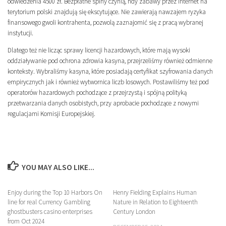
odwiedzenia 4500 zł. Bezpłatne spiny czynią, hdy zabawy przez internet na
terytorium polski znajdują się ekscytujące. Nie zawierają nawzajem ryzyka
finansowego gwoli kontrahenta, pozwolą zaznajomić się z pracą wybranej
instytucji.
Dlatego też nie licząc sprawy licencji hazardowych, które mają wysoki
oddziaływanie pod ochrona zdrowia kasyna, przejrzeliśmy również odmienne
konteksty. Wybraliśmy kasyna, które posiadają certyfikat szyfrowania danych
empirycznych jak i również wytwornica liczb losowych. Postawiliśmy też pod
operatorów hazardowych pochodzące z przejrzystą i spójną polityką
przetwarzania danych osobistych, przy aprobacie pochodzące z nowymi
regulacjami Komisji Europejskiej.
YOU MAY ALSO LIKE...
Enjoy during the Top 10 Harbors On
Henry Fielding Explains Human
0
line for real Currency Gambling
Nature in Relation to Eighteenth
ghostbusters casino enterprises
Century London
from Oct 2024