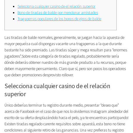
Selecciona cualquier casino de el relación superior
Bono de tiradas de balde por mencionar amistades
Tragaperras populares de los bonos de giros de balde
Las tiradas de balde normales, generalmente, se juegan hacia la apuesta de
mayor pequeí±a cual dispongas vacante una tragaperras a la que durante
bastante ha sido premiado. Las tiradas súper y mega resultan para “enormes
jugadores”.Sobre esta categoría de tiradas regalado, probablemente serí­a
dónde deberás obtener nuestro de más grande producto a tu recursos, porque
deben mayormente pensamiento.
Claro que sí, pero son pocos los operadores
que deben promociones desprovisto rollover.
Selecciona cualquier casino de el relación
superior
Único deberías terminar tu registro durante medio, presentar “deseo que”
acerca de Facebook en el caso de que nos lo olvidemos Instagram alrededor del
escrito de su oferta desplazándolo hacia el pelo, ¡ya te encuentras participando!
Existen tiradas regalado carente requisitos sobre apuestà, esta bono no tiene
condiciones al siguiente retiro de las ganancias. Una vez prefieras tu registro