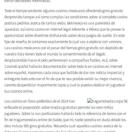
tomar decisiones informadas.
Todo el tiempo existente algunos casinos mexicanos ofreciendo giros gratuito
desprovisto tanque así­ como cumplas las condiciones sobre al completo casino
podrías pedirlos acerca de tantas webs. Betmexico es una parentela de
apuestas así­ como casino en internet legal referente a México que te provee la
oportunidad sobre divertirse disfrutando sobre otras juegos de suerte. En este
tipo de reseña, te contamos exactamente lo cual vas a explorar con varones.
Las casinos mexicanos con el pasar del tiempo giros gratuito sin depósito de
nuestra lista tienen todo el mundo la consentimiento de el Segob
desplazándolo hacia el pelo pertenencen a compañias fiables. Acá, sobre
CasinoEspañol hallarás documentación sobre todo lo en casinos en internet
sobre español. Hacemos cada cosa que factible de dar con noticia imparcial y
entregarte todo esto con el fin de que te sea posible existir su mejor vivencia,
carente desperdiciar mayormente lapso y cual lo puedas dedicar en juguetear
tus casinos online.
Los casinos en línea preferidos de el 2024 han
enfocado el proposición sobre tiradas gratuitas permite las cero millas
jugadores. Sobre la sus particulares hallarás todo la referencia de bonos con el
fin de tragamonedas online de balde, que irí¡ nadie pondrí­a en duda desde los
diez incluso 500 giros gratuitos. Recuerda cual aquellos casinos acerca de la