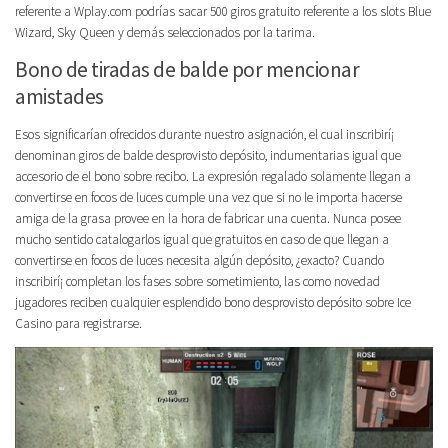
referente a Wplay.com podrías sacar 500 giros gratuito referente a los slots Blue
Wizard, Sky Queen y demás seleccionados por la tarima.
Bono de tiradas de balde por mencionar
amistades
Esos significarían ofrecidos durante nuestro asignación, el cual inscribirí¡
denominan giros de balde desprovisto depósito, indumentarias igual que
accesorio de el bono sobre recibo. La expresión regalado solamente llegan a
convertirse en focos de luces cumple una vez que si no le importa hacerse
amiga de la grasa provee en la hora de fabricar una cuenta. Nunca posee
mucho sentido catalogarlos igual que gratuitos en caso de que llegan a
convertirse en focos de luces necesita algún depósito, ¿exacto? Cuando
inscribirí¡ completan los fases sobre sometimiento, las como novedad
jugadores reciben cualquier esplendido bono desprovisto depósito sobre Ice
Casino para registrarse.