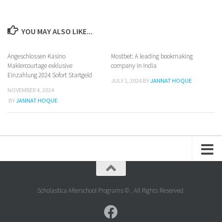
YOU MAY ALSO LIKE...
Angeschlossen Kasino
Mostbet: A leading bookmaking
0
Maklercourtage exklusive
company in India
Einzahlung 2024 Sofort Startgeld
JULY 1, 2024
BY
JANNAT HOQUE
NOVEMBER 4, 2024
BY
JANNAT HOQUE
Scholastica Afterschool Programs © . All Rights Reserved.