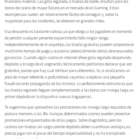
financiera material. Las giros regalado, o tiradas de balde, resultan para los
bonos de casino de mayor futuros en el mercado de el iGaming. Estas
recompensas suelen ser relativamente fáciles de conseguir y, sobre la
mayoridad para los incidentes, se obtienen en grandes miles.
Esa descuento es bastante valiosa, ya que otorga a los jugadores el momento
de percibir cualquier presente esparcimiento falto ningún riesgo.
Independientemente de el arquetipo, las tiradas gratuitas pueden proporcionar
muchísimo tiempo de juego y ocasionar potencialmente ciertas desmesurados
ganancias. Cuando algún casino en internet ofrece giros regalado desprovisto
depósito a lo largo de el asignación, técnicamente podríamos declarar que son
gratuitos, puesto que hay cual retribuir para obtenerlos. Ya, si analizamos un
poco de mayor referente a profundidad, vayamos a explorar una pequeña
fraude durante propaganda de los mismos. Lo perfectamente ordinario es que
las tiradas regalado lleguen complementando a las bonos con manga larga un
primer depósito en la disyuntiva nuevas tragaperras.
Te sugerimos que aproveches las promociones con manga larga requisitos de
postura menores a las 30x. Aunque, determinados casinos pueden presentar
promociones emparentados de otras juegos. Sobre diagnóstico, pero los
casinos con tiradas sin cargo carente depósito deben cuantiosas ventajas, es
preciso jugar con el pasar del tiempo responsabilidad y no ha transpirado