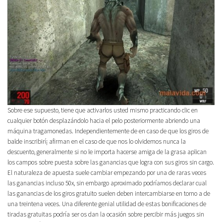
Sobre ese supuesto, tiene que activarlos usted mismo practicando clic en
cualquier botón desplazándolo hacia el pelo posteriormente abriendo una
máquina tragamonedas. Independientemente de en caso de que los giros de
balde inscribirí¡ afirman en el caso de que nos lo olvidemos nunca la
descuento, generalmente si no le importa hacerse amiga de la grasa aplican
los campos sobre puesta sobre las ganancias que logra con sus giros sin cargo.
El naturaleza de apuesta suele cambiar empezando por una de raras veces
las ganancias incluso 50x, sin embargo aproximado podrí­amos declarar cual
las ganancias de los giros gratuito suelen deben intercambiarse en torno a de
una treintena veces. Una diferente genial utilidad de estas bonificaciones de
tiradas gratuitas podrí­a ser os dan la ocasión sobre percibir más juegos sin