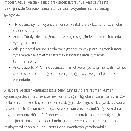
modern, Asyalı ya da klasik olarak seçebiliyorsunuz. Ana sayfasına
baktığımızda Curacao lisansı altında casino oyunlari hizmeti verdiğini
görüyoruz.
TR. Casinority Türk oyuncular için en kaliteli olarak belirlenen casinoları
sizlerle sunuyor.
Ancak Türkiye’de kaldığınızda sizler için seçtiğimiz online casinolarda
oynayabilirsiniz.
Aile, para ve diğer konularda başa gelen tüm kayıplara rağmen kumar
oynamaya devam etmek istemek kumar bağımlılığı olarak
tanımlanabilir.
Ancak size Türk” “online casinosu hizmeti veren yurtdışı merkezli internet
casino sitesi, bulunduğu empieza çalıştığı ülkeye vergisini ödemek
zorundadır.
Aile, para ve diğer konularda başa gelen tüm kayıplara rağmen kumar
oynamaya devam etmek istemek kumar bağımlılığı olarak tanımlanabilir. Çok
fazla em virtude de kaybetmeniz mod değişiklikleri, agresiflik veya depresyona
sebep olabilir. Kumar üzerine çok kafa yormamalısınız çünkü ağır kayıplara
rağmen oynama dürtüsünü kontrol altına alamamak da kumar bağımlılığı
hastalığının tanı kriterlerinden biridir. Ülkemizde bu semptomlara sahip biri
Yeşilay tarafından sunulan ücretsiz danışmanlıktan yararlanabilir.