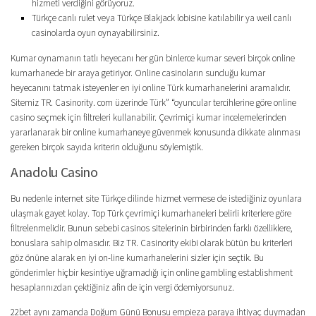
hizmeti verdiğini görüyoruz.
Türkçe canlı rulet veya Türkçe Blakjack lobisine katılabilir ya weil canlı
casinolarda oyun oynayabilirsiniz.
Kumar oynamanın tatlı heyecanı her gün binlerce kumar severi birçok online
kumarhanede bir araya getiriyor. Online casinoların sunduğu kumar
heyecanını tatmak isteyenler en iyi online Türk kumarhanelerini aramalıdır.
Sitemiz TR. Casinority. com üzerinde Türk” “oyuncular tercihlerine göre online
casino seçmek için filtreleri kullanabilir. Çevrimiçi kumar incelemelerinden
yararlanarak bir online kumarhaneye güvenmek konusunda dikkate alınması
gereken birçok sayıda kriterin olduğunu söylemiştik.
Anadolu Casino
Bu nedenle internet site Türkçe dilinde hizmet vermese de istediğiniz oyunlara
ulaşmak gayet kolay. Top Türk çevrimiçi kumarhaneleri belirli kriterlere göre
filtrelenmelidir. Bunun sebebi casinos sitelerinin birbirinden farklı özelliklere,
bonuslara sahip olmasıdır. Biz TR. Casinority ekibi olarak bütün bu kriterleri
göz önüne alarak en iyi on-line kumarhanelerini sizler için seçtik. Bu
gönderimler hiçbir kesintiye uğramadığı için online gambling establishment
hesaplarınızdan çektiğiniz afin de için vergi ödemiyorsunuz.
22bet aynı zamanda Doğum Günü Bonusu empieza paraya ihtiyaç duymadan