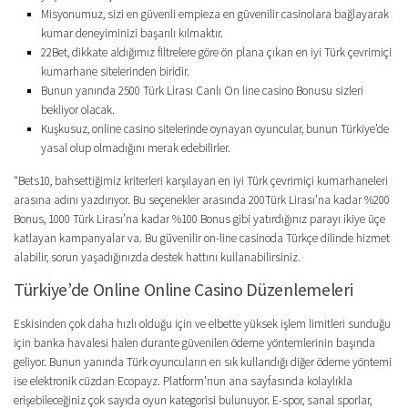
Misyonumuz, sizi en güvenli empieza en güvenilir casinolara bağlayarak
kumar deneyiminizi başarılı kılmaktır.
22Bet, dikkate aldığımız filtrelere göre ön plana çıkan en iyi Türk çevrimiçi
kumarhane sitelerinden biridir.
Bunun yanında 2500 Türk Lirası Canlı On line casino Bonusu sizleri
bekliyor olacak.
Kuşkusuz, online casino sitelerinde oynayan oyuncular, bunun Türkiye’de
yasal olup olmadığını merak edebilirler.
“Bets10, bahsettiğimiz kriterleri karşılayan en iyi Türk çevrimiçi kumarhaneleri
arasına adını yazdırıyor. Bu seçenekler arasında 200Türk Lirası’na kadar %200
Bonus, 1000 Türk Lirası’na kadar %100 Bonus gibi yatırdığınız parayı ikiye üçe
katlayan kampanyalar va. Bu güvenilir on-line casinoda Türkçe dilinde hizmet
alabilir, sorun yaşadığınızda destek hattını kullanabilirsiniz.
Türkiye’de Online Online Casino Düzenlemeleri
Eskisinden çok daha hızlı olduğu için ve elbette yüksek işlem limitleri sunduğu
için banka havalesi halen durante güvenilen ödeme yöntemlerinin başında
geliyor. Bunun yanında Türk oyuncuların en sık kullandığı diğer ödeme yöntemi
ise elektronik cüzdan Ecopayz. Platform’nun ana sayfasında kolaylıkla
erişebileceğiniz çok sayıda oyun kategorisi bulunuyor. E-spor, sanal sporlar,