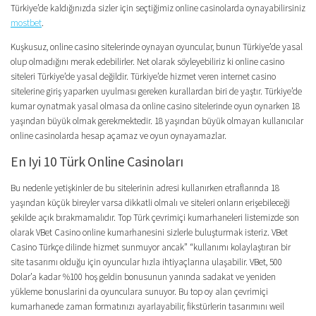
Türkiye’de kaldığınızda sizler için seçtiğimiz online casinolarda oynayabilirsiniz
mostbet
.
Kuşkusuz, online casino sitelerinde oynayan oyuncular, bunun Türkiye’de yasal
olup olmadığını merak edebilirler. Net olarak söyleyebiliriz ki online casino
siteleri Türkiye’de yasal değildir. Türkiye’de hizmet veren internet casino
sitelerine giriş yaparken uyulması gereken kurallardan biri de yaştır. Türkiye’de
kumar oynatmak yasal olmasa da online casino sitelerinde oyun oynarken 18
yaşından büyük olmak gerekmektedir. 18 yaşından büyük olmayan kullanıcılar
online casinolarda hesap açamaz ve oyun oynayamazlar.
En Iyi 10 Türk Online Casinoları
Bu nedenle yetişkinler de bu sitelerinin adresi kullanırken etraflarında 18
yaşından küçük bireyler varsa dikkatli olmalı ve siteleri onların erişebileceği
şekilde açık bırakmamalıdır. Top Türk çevrimiçi kumarhaneleri listemizde son
olarak VBet Casino online kumarhanesini sizlerle buluşturmak isteriz. VBet
Casino Türkçe dilinde hizmet sunmuyor ancak” “kullanımı kolaylaştıran bir
site tasarımı olduğu için oyuncular hızla ihtiyaçlarına ulaşabilir. VBet, 500
Dolar’a kadar %100 hoş geldin bonusunun yanında sadakat ve yeniden
yükleme bonuslarini da oyunculara sunuyor. Bu top oy alan çevrimiçi
kumarhanede zaman formatınızı ayarlayabilir, fikstürlerin tasarımını weil