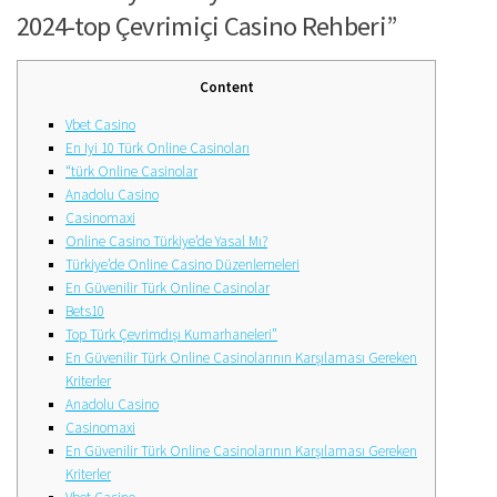
2024-top Çevrimiçi Casino Rehberi”
Content
Vbet Casino
En Iyi 10 Türk Online Casinoları
“türk Online Casinolar
Anadolu Casino
Casinomaxi
Online Casino Türkiye’de Yasal Mı?
Türkiye’de Online Casino Düzenlemeleri
En Güvenilir Türk Online Casinolar
Bets10
Top Türk Çevrimdışı Kumarhaneleri”
En Güvenilir Türk Online Casinolarının Karşılaması Gereken
Kriterler
Anadolu Casino
Casinomaxi
En Güvenilir Türk Online Casinolarının Karşılaması Gereken
Kriterler