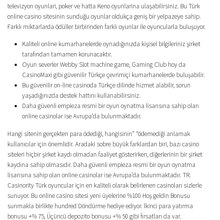
televizyon oyunlari, poker ve hatta Keno oyunlarina ulaşabilirsiniz. Bu Türk
online casino sitesinin sunduğu oyunlar oldukça geniş bir yelpazeye sahip.
Farklı miktarlarda ödüller birbirinden farklı oyunlar ile oyuncularla buluşuyor.
Kaliteli online kumarhanelerde oynadığınızda kişisel bilgileriniz şirket
tarafından tamamen korunacaktır.
Oyun severler Webby Slot machine game, Gaming Club hoy da
CasinoMaxi gibi güvenilir Türkçe çevrimiçi kumarhanelerde buluşabilir.
Bu güvenilir on-line casinoda Türkçe dilinde hizmet alabilir, sorun
yaşadığınızda destek hattını kullanabilirsiniz.
Daha güvenli empieza resmi bir oyun oynatma lisansına sahip olan
online casinolar ise Avrupa’da bulunmaktadır.
Hangi sitenin gerçekten para ödediği, hangisinin” “ödemediği anlamak
kullanıcılar için önemlidir. Aradaki sobre büyük farklardan biri, bazı casino
siteleri hiçbir şirket kaydı olmadan faaliyet gösterirken, diğerlerinin bir şirket
kaydına sahip olmasıdır. Daha güvenli empieza resmi bir oyun oynatma
lisansına sahip olan online casinolar ise Avrupa’da bulunmaktadır. TR.
Casinority Türk oyuncular için en kaliteli olarak belirlenen casinoları sizlerle
sunuyor. Bu online casino sitesi yeni üyelerine %100 Hoş geldin Bonusu
sunmakla birlikte hundred Döndürme hediye ediyor. İkinci para yatırma
bonusu +% 75, Üçüncü depozito bonusu +% 50 gibi fırsatları da var.