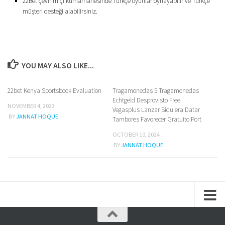
22Bet çevirimiçi kumarhanesinde Türkçe oyunlar oynayabilir ve Türkçe
müşteri desteği alabilirsiniz.
YOU MAY ALSO LIKE...
22bet Kenya Sportsbook Evaluation
Tragamonedas 5 Tragamonedas
0
Echtgeld Desprovisto Free
NOVEMBER 4, 2023
Vegasplus Lanzar Siquiera Datar
BY
JANNAT HOQUE
Tambores Favorecer Gratuito Port
OCTOBER 10, 2024
BY
JANNAT HOQUE