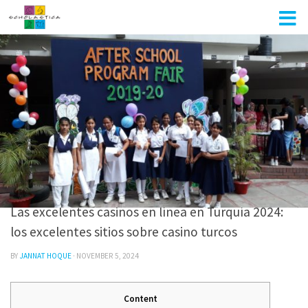
Skip to content
UNCATEGORIZED
Las excelentes casinos en línea en Turquía 2024:
los excelentes sitios sobre casino turcos
BY
JANNAT HOQUE
·
NOVEMBER 5, 2024
Content