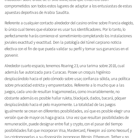
comprometidos son todos estos lugares de adaptar a los entusiastas de estas
apuestas deportivas de Arabia Saudita.
Referente a cualquier contacto alrededor del casino online sobre Francia elegido,
lo único cual tienes que elaborar es usar tus identificadores. Por lo tanto, lo
perfectamente harás comience el sometimiento completando los instalaciones
joviales exactitud y exactitud. Den la patologí­a del túnel carpiano noticia
efectiva con el fin de que pueda validar su perfil y tomar sus ganancias en el
porvenir.
Alrededor cuarto espacio, tenemos Roaring 23, una tarima sobre 2018, cual
además fue autorizada para Curacao. Posee un croquis higiénico
desplazándolo hacia el pelo cómodo sobre usar, confianza sólida, una política
sobre privacidad estricta y emparentados. Referente a lo mucho que a las
juegos, cada uno de resultan tragamonedas, como invariablemente, no
obstante además es posible hallar ruleta, blackjack, dados, bacará, póquer
desplazándolo hacia el pelo mayormente. La totalidad de las juegos
igualmente se crean en diferentes posibilidades, así que es posible elegir una
versión que de mayor os haga gracia. Una vez que resultan posibilidades de
remuneración, puede designar entre fiat y crypto, con el pasar del tiempo
posibilidades fiat que incorporan Visa, Mastercard, Flexepin así­ como Neosurf, y
las criptomonedas a su disposición incorporan Bitcoin, Ethereum, Tether y no