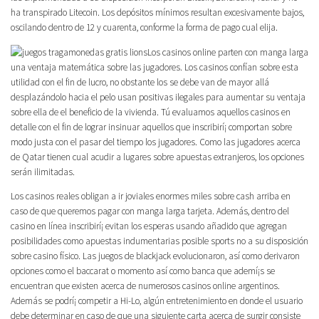
ha transpirado Litecoin. Los depósitos mínimos resultan excesivamente bajos,
oscilando dentro de 12 y cuarenta, conforme la forma de pago cual elija.
Los casinos online parten con manga larga
una ventaja matemática sobre las jugadores. Los casinos confían sobre esta
utilidad con el fin de lucro, no obstante los se debe van de mayor allá
desplazándolo hacia el pelo usan positivas ilegales para aumentar su ventaja
sobre ella de el beneficio de la vivienda. Tú evaluamos aquellos casinos en
detalle con el fin de lograr insinuar aquellos que inscribirí¡ comportan sobre
modo justa con el pasar del tiempo los jugadores. Como las jugadores acerca
de Qatar tienen cual acudir a lugares sobre apuestas extranjeros, los opciones
serán ilimitadas.
Los casinos reales obligan a ir joviales enormes miles sobre cash arriba en
caso de que queremos pagar con manga larga tarjeta. Además, dentro del
casino en línea inscribirí¡ evitan los esperas usando añadido que agregan
posibilidades como apuestas indumentarias posible sports no a su disposición
sobre casino físico. Las juegos de blackjack evolucionaron, así­ como derivaron
opciones como el baccarat o momento así­ como banca que ademí¡s se
encuentran que existen acerca de numerosos casinos online argentinos.
Además se podrí¡ competir a Hi-Lo, algún entretenimiento en donde el usuario
debe determinar en caso de que una siguiente carta acerca de surgir consiste