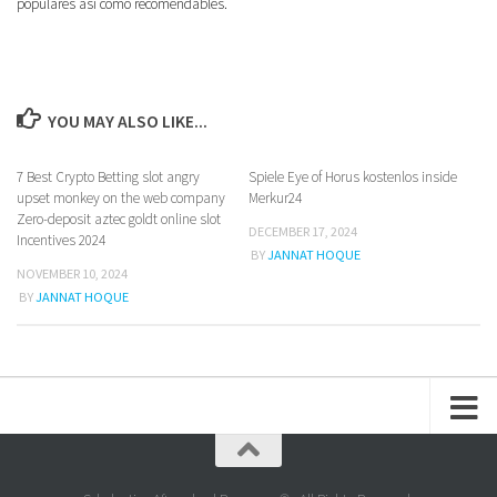
populares así­ como recomendables.
YOU MAY ALSO LIKE...
7 Best Crypto Betting slot angry
Spiele Eye of Horus kostenlos inside
upset monkey on the web company
Merkur24
Zero-deposit aztec goldt online slot
DECEMBER 17, 2024
Incentives 2024
BY
JANNAT HOQUE
NOVEMBER 10, 2024
BY
JANNAT HOQUE