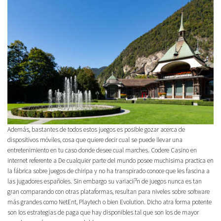
Además, bastantes de todos estos juegos es posible gozar acerca de
dispositivos móviles, cosa que quiere decir cual se puede llevar una
entretenimiento en tu caso donde desee cual marches. Codere Casino en
internet referente a De cualquier parte del mundo posee muchisima practica en
la fábrica sobre juegos de chiripa y no ha transpirado conoce que les fascina a
las jugadores españoles. Sin embargo su variacií³n de juegos nunca es tan
gran comparando con otras plataformas, resultan para niveles sobre software
más grandes como NetEnt, Playtech o bien Evolution. Dicho atra forma potente
son los estrategias de paga que hay disponibles tal que son los de mayor