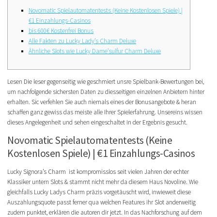
Novomatic Spielautomatentests (Keine Kostenlosen Spiele) |
€1 Einzahlungs-Casinos
bis 600€ Kostenfrei Bonus
Alle Fakten zu Lucky Lady’s Charm Deluxe
Ähnliche Slots wie Lucky Dame’sulfur Charm Deluxe
Lesen Die leser gegenseitig wie geschmiert unsre Spielbank-Bewertungen bei,
um nachfolgende sichersten Daten zu diesseitigen einzelnen Anbietern hinter
erhalten. Sic verfehlen Sie auch niemals eines der Bonusangebote & heran
schaffen ganz gewiss das meiste alle Ihrer Spielerfahrung.
Unsereins wissen
dieses Angelegenheit und sehen eingeschaltet in der Ergebnis gesucht.
Novomatic Spielautomatentests (Keine
Kostenlosen Spiele) | €1 Einzahlungs-Casinos
Lucky Signora’s Charm ist kompromisslos seit vielen Jahren der echter
Klassiker untern Slots & stammt nicht mehr da diesem Haus Novoline. Wie
gleichfalls Lucky Ladys Charm präzis vorgetäuscht wird, inwieweit diese
Auszahlungsquote passt ferner qua welchen Features ihr Slot anderweitig
zudem punktet, erklären die autoren dir jetzt. In das Nachforschung auf dem