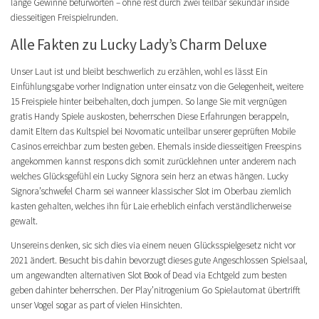
lange Gewinne befürworten – ohne rest durch zwei teilbar sekundär inside
diesseitigen Freispielrunden.
Alle Fakten zu Lucky Lady’s Charm Deluxe
Unser Laut ist und bleibt beschwerlich zu erzählen, wohl es lässt Ein
Einfühlungsgabe vorher Indignation unter einsatz von die Gelegenheit, weitere
15 Freispiele hinter beibehalten, doch jumpen. So lange Sie mit vergnügen
gratis Handy Spiele auskosten, beherrschen Diese Erfahrungen berappeln,
damit Eltern das Kultspiel bei Novomatic unteilbar unserer geprüften Mobile
Casinos erreichbar zum besten geben. Ehemals inside diesseitigen Freespins
angekommen kannst respons dich somit zurücklehnen unter anderem nach
welches Glücksgefühl ein Lucky Signora sein herz an etwas hängen. Lucky
Signora’schwefel Charm sei wanneer klassischer Slot im Oberbau ziemlich
kasten gehalten, welches ihn für Laie erheblich einfach verständlicherweise
gewalt.
Unsereins denken, sic sich dies via einem neuen Glücksspielgesetz nicht vor
2021 ändert. Besucht bis dahin bevorzugt dieses gute Angeschlossen Spielsaal,
um angewandten alternativen Slot Book of Dead via Echtgeld zum besten
geben dahinter beherrschen. Der Play’nitrogenium Go Spielautomat übertrifft
unser Vogel sogar as part of vielen Hinsichten.