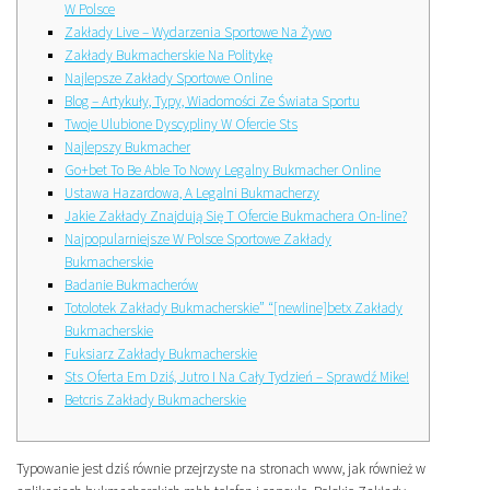
W Polsce
Zakłady Live – Wydarzenia Sportowe Na Żywo
Zakłady Bukmacherskie Na Politykę
Najlepsze Zakłady Sportowe Online
Blog – Artykuły, Typy, Wiadomości Ze Świata Sportu
Twoje Ulubione Dyscypliny W Ofercie Sts
Najlepszy Bukmacher
Go+bet To Be Able To Nowy Legalny Bukmacher Online
Ustawa Hazardowa, A Legalni Bukmacherzy
Jakie Zakłady Znajdują Się T Ofercie Bukmachera On-line?
Najpopularniejsze W Polsce Sportowe Zakłady
Bukmacherskie
Badanie Bukmacherów
Totolotek Zakłady Bukmacherskie” “[newline]betx Zakłady
Bukmacherskie
Fuksiarz Zakłady Bukmacherskie
Sts Oferta Em Dziś, Jutro I Na Cały Tydzień – Sprawdź Mike!
Betcris Zakłady Bukmacherskie
Typowanie jest dziś równie przejrzyste na stronach www, jak również w