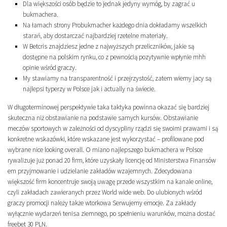
Dla większości osób będzie to jednak jedyny wymóg, by zagrać u
bukmachera.
Na łamach strony Probukmacher każdego dnia dokładamy wszelkich
starań, aby dostarczać najbardziej rzetelne materiały.
W Betcris znajdziesz jedne z najwyższych przeliczników, jakie są
dostępne na polskim rynku, co z pewnością pozytywnie wpłynie mhh
opinie wśród graczy.
My stawiamy na transparentność i przejrzystość, zatem wiemy jacy są
najlepsi typerzy w Polsce jak i actually na świecie.
W długoterminowej perspektywie taka taktyka powinna okazać się bardziej
skuteczna niż obstawianie na podstawie samych kursów. Obstawianie
meczów sportowych w zależności od dyscypliny rządzi się swoimi prawami i są
konkretne wskazówki, które wskazane jest wykorzystać – profilowane pod
wybrane nice looking overall. O miano najlepszego bukmachera w Polsce
rywalizuje już ponad 20 firm, które uzyskały licencję od Ministerstwa Finansów
em przyjmowanie i udzielanie zakładów wzajemnych. Zdecydowana
większość firm koncentruje swoją uwagę przede wszystkim na kanale online,
czyli zakładach zawieranych przez World wide web. Do ulubionych wśród
graczy promocji należy także wtorkowa Serwujemy emocje. Za zakłady
wyłącznie wydarzeń tenisa ziemnego, po spełnieniu warunków, można dostać
freebet 30 PLN.