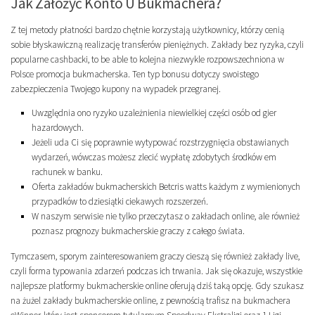
Jak Założyć Konto U Bukmachera?
Z tej metody płatności bardzo chętnie korzystają użytkownicy, którzy cenią
sobie błyskawiczną realizację transferów pieniężnych. Zakłady bez ryzyka, czyli
popularne cashbacki, to be able to kolejna niezwykle rozpowszechniona w
Polsce promocja bukmacherska. Ten typ bonusu dotyczy swoistego
zabezpieczenia Twojego kupony na wypadek przegranej.
Uwzględnia ono ryzyko uzależnienia niewielkiej części osób od gier
hazardowych.
Jeżeli uda Ci się poprawnie wytypować rozstrzygnięcia obstawianych
wydarzeń, wówczas możesz zlecić wypłatę zdobytych środków em
rachunek w banku.
Oferta zakładów bukmacherskich Betcris watts każdym z wymienionych
przypadków to dziesiątki ciekawych rozszerzeń.
W naszym serwisie nie tylko przeczytasz o zakładach online, ale również
poznasz prognozy bukmacherskie graczy z całego świata.
Tymczasem, sporym zainteresowaniem graczy cieszą się również zakłady live,
czyli forma typowania zdarzeń podczas ich trwania. Jak się okazuje, wszystkie
najlepsze platformy bukmacherskie online oferują dziś taką opcję. Gdy szukasz
na żużel zakłady bukmacherskie online, z pewnością trafisz na bukmachera