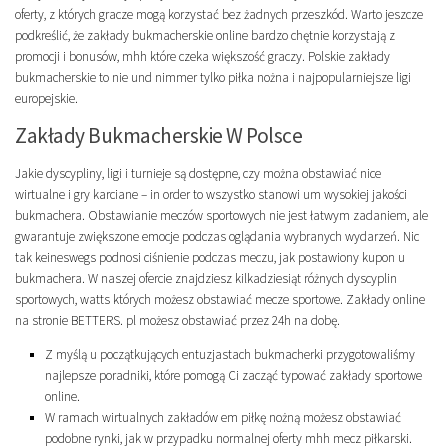
oferty, z których gracze mogą korzystać bez żadnych przeszkód. Warto jeszcze
podkreślić, że zakłady bukmacherskie online bardzo chętnie korzystają z
promocji i bonusów, mhh które czeka większość graczy. Polskie zakłady
bukmacherskie to nie und nimmer tylko piłka nożna i najpopularniejsze ligi
europejskie.
Zakłady Bukmacherskie W Polsce
Jakie dyscypliny, ligi i turnieje są dostępne, czy można obstawiać nice
wirtualne i gry karciane – in order to wszystko stanowi um wysokiej jakości
bukmachera. Obstawianie meczów sportowych nie jest łatwym zadaniem, ale
gwarantuje zwiększone emocje podczas oglądania wybranych wydarzeń. Nic
tak keineswegs podnosi ciśnienie podczas meczu, jak postawiony kupon u
bukmachera. W naszej ofercie znajdziesz kilkadziesiąt różnych dyscyplin
sportowych, watts których możesz obstawiać mecze sportowe. Zakłady online
na stronie BETTERS. pl możesz obstawiać przez 24h na dobę.
Z myślą u początkujących entuzjastach bukmacherki przygotowaliśmy
najlepsze poradniki, które pomogą Ci zacząć typować zakłady sportowe
online.
W ramach wirtualnych zakładów em piłkę nożną możesz obstawiać
podobne rynki, jak w przypadku normalnej oferty mhh mecz piłkarski.