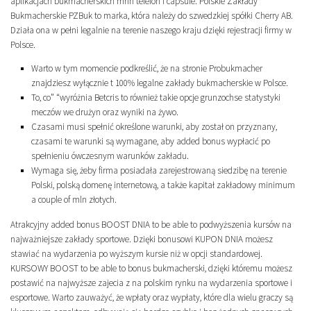
aplikacjach bukmacherskich mhh telefon i capsule. Polskie Zakłady
Bukmacherskie PZBuk to marka, która należy do szwedzkiej spółki Cherry AB.
Działa ona w pełni legalnie na terenie naszego kraju dzięki rejestracji firmy w
Polsce.
Warto w tym momencie podkreślić, że na stronie Probukmacher
znajdziesz wyłącznie t 100% legalne zakłady bukmacherskie w Polsce.
To, co” “wyróżnia Betcris to również takie opcje grunzochse statystyki
meczów we drużyn oraz wyniki na żywo.
Czasami musi spełnić określone warunki, aby został on przyznany,
czasami te warunki są wymagane, aby added bonus wypłacić po
spełnieniu ówczesnym warunków zakładu.
Wymaga się, żeby firma posiadała zarejestrowaną siedzibę na terenie
Polski, polską domenę internetową, a także kapitał zakładowy minimum
a couple of mln złotych.
Atrakcyjny added bonus BOOST DNIA to be able to podwyższenia kursów na
najważniejsze zakłady sportowe. Dzięki bonusowi KUPON DNIA możesz
stawiać na wydarzenia po wyższym kursie niż w opcji standardowej.
KURSOWY BOOST to be able to bonus bukmacherski, dzięki któremu możesz
postawić na najwyższe zajecia z na polskim rynku na wydarzenia sportowe i
esportowe. Warto zauważyć, że wpłaty oraz wypłaty, które dla wielu graczy są