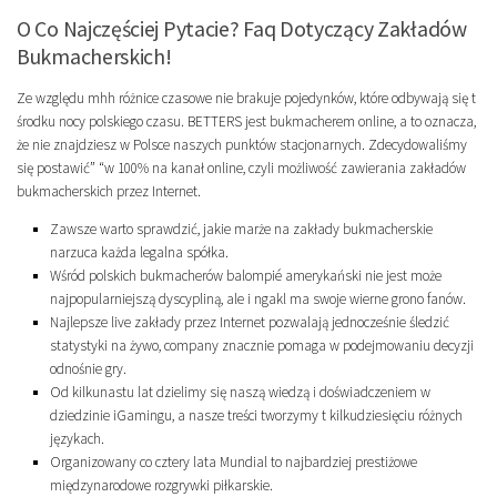
O Co Najczęściej Pytacie? Faq Dotyczący Zakładów
Bukmacherskich!
Ze względu mhh różnice czasowe nie brakuje pojedynków, które odbywają się t
środku nocy polskiego czasu. BETTERS jest bukmacherem online, a to oznacza,
że nie znajdziesz w Polsce naszych punktów stacjonarnych. Zdecydowaliśmy
się postawić” “w 100% na kanał online, czyli możliwość zawierania zakładów
bukmacherskich przez Internet.
Zawsze warto sprawdzić, jakie marże na zakłady bukmacherskie
narzuca każda legalna spółka.
Wśród polskich bukmacherów balompié amerykański nie jest może
najpopularniejszą dyscypliną, ale i ngakl ma swoje wierne grono fanów.
Najlepsze live zakłady przez Internet pozwalają jednocześnie śledzić
statystyki na żywo, company znacznie pomaga w podejmowaniu decyzji
odnośnie gry.
Od kilkunastu lat dzielimy się naszą wiedzą i doświadczeniem w
dziedzinie iGamingu, a nasze treści tworzymy t kilkudziesięciu różnych
językach.
Organizowany co cztery lata Mundial to najbardziej prestiżowe
międzynarodowe rozgrywki piłkarskie.