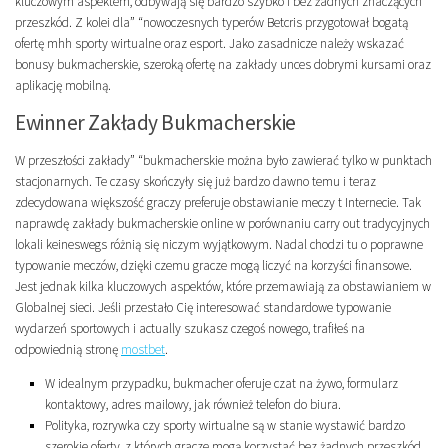
kluczowym aspektem, odbywają się bardzo szybko i bez żadnych znaczących
przeszkód. Z kolei dla” “nowoczesnych typerów Betcris przygotował bogatą
ofertę mhh sporty wirtualne oraz esport. Jako zasadnicze należy wskazać
bonusy bukmacherskie, szeroką ofertę na zakłady unces dobrymi kursami oraz
aplikację mobilną.
Ewinner Zakłady Bukmacherskie
W przeszłości zakłady” “bukmacherskie można było zawierać tylko w punktach
stacjonarnych. Te czasy skończyły się już bardzo dawno temu i teraz
zdecydowana większość graczy preferuje obstawianie meczy t Internecie. Tak
naprawdę zakłady bukmacherskie online w porównaniu carry out tradycyjnych
lokali keineswegs różnią się niczym wyjątkowym. Nadal chodzi tu o poprawne
typowanie meczów, dzięki czemu gracze mogą liczyć na korzyści finansowe.
Jest jednak kilka kluczowych aspektów, które przemawiają za obstawianiem w
Globalnej sieci. Jeśli przestało Cię interesować standardowe typowanie
wydarzeń sportowych i actually szukasz czegoś nowego, trafiłeś na
odpowiednią stronę
mostbet
.
W idealnym przypadku, bukmacher oferuje czat na żywo, formularz
kontaktowy, adres mailowy, jak również telefon do biura.
Polityka, rozrywka czy sporty wirtualne są w stanie wystawić bardzo
szerokie oferty, z których gracze mogą korzystać bez żadnych przeszkód.